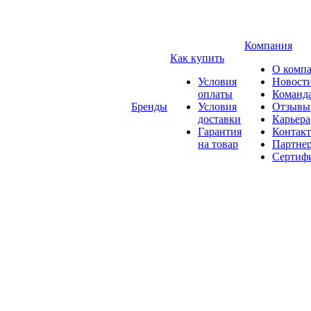
Компания
Как купить
О комп
Условия
Новост
оплаты
Команд
Бренды
Условия
Отзывы
доставки
Карьера
Гарантия
Контак
на товар
Партне
Сертиф