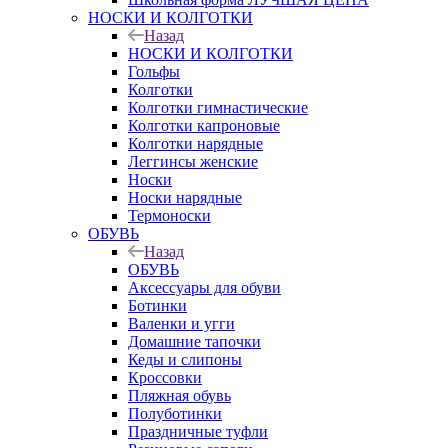
НОСКИ И КОЛГОТКИ
Назад
НОСКИ И КОЛГОТКИ
Гольфы
Колготки
Колготки гимнастические
Колготки капроновые
Колготки нарядные
Леггинсы женские
Носки
Носки нарядные
Термоноски
ОБУВЬ
Назад
ОБУВЬ
Аксессуары для обуви
Ботинки
Валенки и угги
Домашние тапочки
Кеды и слипоны
Кроссовки
Пляжная обувь
Полуботинки
Праздничные туфли