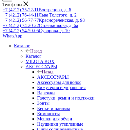
Телефоны
+7 (4212) 35-22-11
Вострецова, д. 6
+7 (4212) 76-44-11
Льва Толстого, д. 2
+7 (4212) 56-77-77
Краснореченская, д. 98
+7 (4212) 74-20-22
Стрельникова, д. 6а
+7 (4212) 54-59-05
Суворова, д. 10
WhatsApp
Каталог
Назад
Каталог
MILOTA BOX
АКСЕССУАРЫ
Назад
АКСЕССУАРЫ
Аксессуары для волос
Бижутерия и украшения
Варежки
Галстуки, ремни и подтяжки
Зонты
Кепки и панамы
Комплекты
Мешки для обуви
Наушники утепленные
Очки солнцезащитные