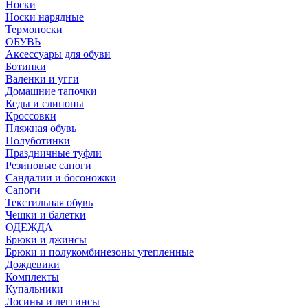
Носки
Носки нарядные
Термоноски
ОБУВЬ
Аксессуары для обуви
Ботинки
Валенки и угги
Домашние тапочки
Кеды и слипоны
Кроссовки
Пляжная обувь
Полуботинки
Праздничные туфли
Резиновые сапоги
Сандалии и босоножки
Сапоги
Текстильная обувь
Чешки и балетки
ОДЕЖДА
Брюки и джинсы
Брюки и полукомбинезоны утепленные
Дождевики
Комплекты
Купальники
Лосины и леггинсы