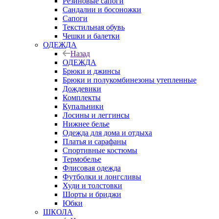
Резиновые сапоги
Сандалии и босоножки
Сапоги
Текстильная обувь
Чешки и балетки
ОДЕЖДА
Назад
ОДЕЖДА
Брюки и джинсы
Брюки и полукомбинезоны утепленные
Дождевики
Комплекты
Купальники
Лосины и леггинсы
Нижнее белье
Одежда для дома и отдыха
Платья и сарафаны
Спортивные костюмы
Термобелье
Флисовая одежда
Футболки и лонгсливы
Худи и толстовки
Шорты и бриджи
Юбки
ШКОЛА