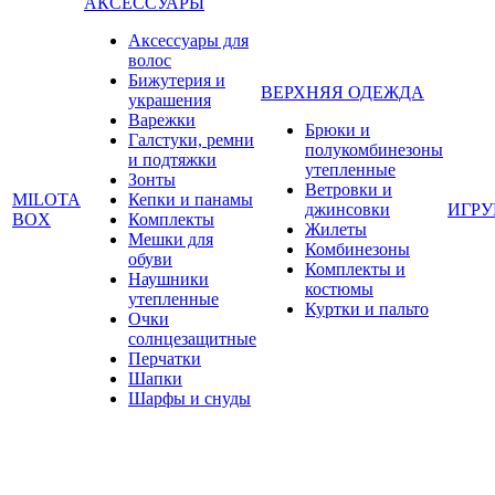
АКСЕССУАРЫ
Аксессуары для
волос
Бижутерия и
ВЕРХНЯЯ ОДЕЖДА
украшения
Варежки
Брюки и
Галстуки, ремни
полукомбинезоны
и подтяжки
утепленные
Зонты
Ветровки и
MILOTA
Кепки и панамы
джинсовки
ИГР
BOX
Комплекты
Жилеты
Мешки для
Комбинезоны
обуви
Комплекты и
Наушники
костюмы
утепленные
Куртки и пальто
Очки
солнцезащитные
Перчатки
Шапки
Шарфы и снуды