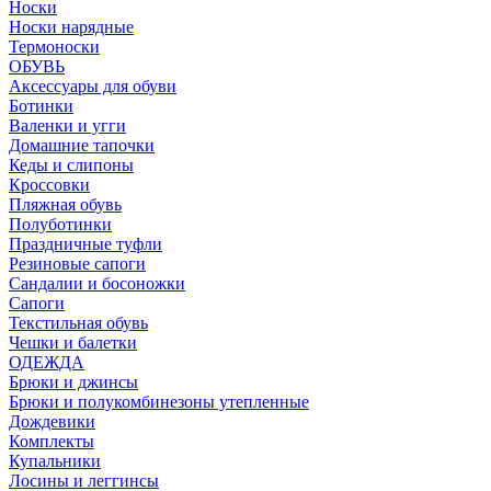
Носки
Носки нарядные
Термоноски
ОБУВЬ
Аксессуары для обуви
Ботинки
Валенки и угги
Домашние тапочки
Кеды и слипоны
Кроссовки
Пляжная обувь
Полуботинки
Праздничные туфли
Резиновые сапоги
Сандалии и босоножки
Сапоги
Текстильная обувь
Чешки и балетки
ОДЕЖДА
Брюки и джинсы
Брюки и полукомбинезоны утепленные
Дождевики
Комплекты
Купальники
Лосины и леггинсы