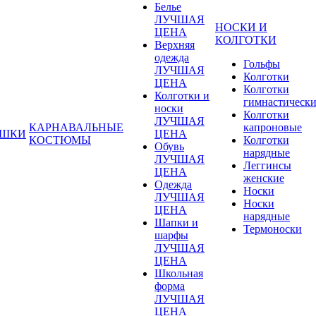
Белье
ЛУЧШАЯ
НОСКИ И
ЦЕНА
КОЛГОТКИ
Верхняя
одежда
Гольфы
ЛУЧШАЯ
Колготки
ЦЕНА
Колготки
Колготки и
гимнастическ
носки
Колготки
ЛУЧШАЯ
КАРНАВАЛЬНЫЕ
капроновые
УШКИ
ЦЕНА
КОСТЮМЫ
Колготки
Обувь
нарядные
ЛУЧШАЯ
Леггинсы
ЦЕНА
женские
Одежда
Носки
ЛУЧШАЯ
Носки
ЦЕНА
нарядные
Шапки и
Термоноски
шарфы
ЛУЧШАЯ
ЦЕНА
Школьная
форма
ЛУЧШАЯ
ЦЕНА