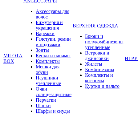
АКСЕССУАРЫ
Аксессуары для
волос
Бижутерия и
ВЕРХНЯЯ ОДЕЖДА
украшения
Варежки
Брюки и
Галстуки, ремни
полукомбинезоны
и подтяжки
утепленные
Зонты
Ветровки и
MILOTA
Кепки и панамы
джинсовки
ИГР
BOX
Комплекты
Жилеты
Мешки для
Комбинезоны
обуви
Комплекты и
Наушники
костюмы
утепленные
Куртки и пальто
Очки
солнцезащитные
Перчатки
Шапки
Шарфы и снуды