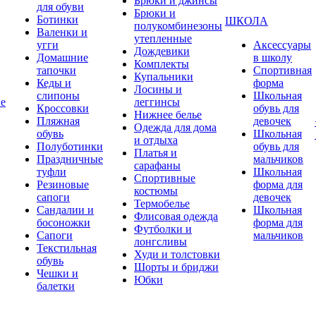
Брюки и джинсы
для обуви
Брюки и
Ботинки
ШКОЛА
полукомбинезоны
Валенки и
утепленные
угги
Аксессуары
Дождевики
Домашние
в школу
Комплекты
тапочки
Спортивная
Купальники
Кеды и
форма
Лосины и
слипоны
Школьная
ие
леггинсы
Кроссовки
обувь для
Нижнее белье
Пляжная
девочек
Одежда для дома
обувь
Школьная
и отдыха
Полуботинки
обувь для
Платья и
Праздничные
мальчиков
сарафаны
туфли
Школьная
Спортивные
Резиновые
форма для
костюмы
сапоги
девочек
Термобелье
Сандалии и
Школьная
Флисовая одежда
босоножки
форма для
Футболки и
Сапоги
мальчиков
лонгсливы
Текстильная
Худи и толстовки
обувь
Шорты и бриджи
Чешки и
Юбки
балетки