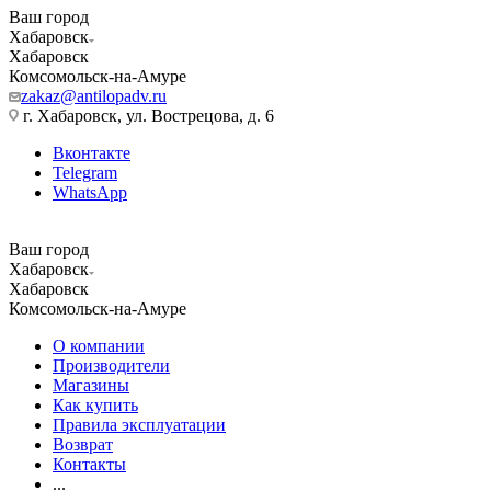
Ваш город
Хабаровск
Хабаровск
Комсомольск-на-Амуре
zakaz@antilopadv.ru
г. Хабаровск, ул. Вострецова, д. 6
Вконтакте
Telegram
WhatsApp
Ваш город
Хабаровск
Хабаровск
Комсомольск-на-Амуре
О компании
Производители
Магазины
Как купить
Правила эксплуатации
Возврат
Контакты
...