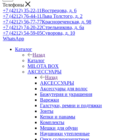
Телефоны
+7 (4212) 35-22-11
Вострецова, д. 6
+7 (4212) 76-44-11
Льва Толстого, д. 2
+7 (4212) 56-77-77
Краснореченская, д. 98
+7 (4212) 74-20-22
Стрельникова, д. 6а
+7 (4212) 54-59-05
Суворова, д. 10
WhatsApp
Каталог
Назад
Каталог
MILOTA BOX
АКСЕССУАРЫ
Назад
АКСЕССУАРЫ
Аксессуары для волос
Бижутерия и украшения
Варежки
Галстуки, ремни и подтяжки
Зонты
Кепки и панамы
Комплекты
Мешки для обуви
Наушники утепленные
Очки солнцезащитные