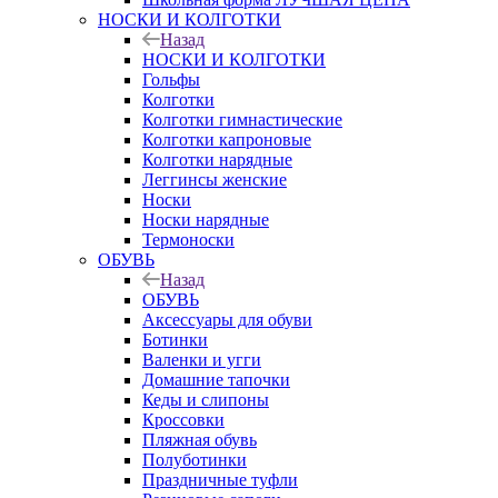
НОСКИ И КОЛГОТКИ
Назад
НОСКИ И КОЛГОТКИ
Гольфы
Колготки
Колготки гимнастические
Колготки капроновые
Колготки нарядные
Леггинсы женские
Носки
Носки нарядные
Термоноски
ОБУВЬ
Назад
ОБУВЬ
Аксессуары для обуви
Ботинки
Валенки и угги
Домашние тапочки
Кеды и слипоны
Кроссовки
Пляжная обувь
Полуботинки
Праздничные туфли