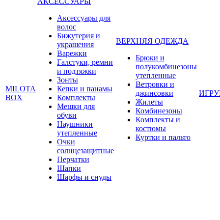
АКСЕССУАРЫ
Аксессуары для
волос
Бижутерия и
ВЕРХНЯЯ ОДЕЖДА
украшения
Варежки
Брюки и
Галстуки, ремни
полукомбинезоны
и подтяжки
утепленные
Зонты
Ветровки и
MILOTA
Кепки и панамы
джинсовки
ИГР
BOX
Комплекты
Жилеты
Мешки для
Комбинезоны
обуви
Комплекты и
Наушники
костюмы
утепленные
Куртки и пальто
Очки
солнцезащитные
Перчатки
Шапки
Шарфы и снуды