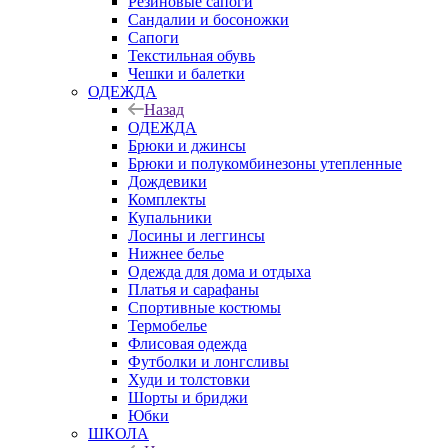
Резиновые сапоги
Сандалии и босоножки
Сапоги
Текстильная обувь
Чешки и балетки
ОДЕЖДА
Назад
ОДЕЖДА
Брюки и джинсы
Брюки и полукомбинезоны утепленные
Дождевики
Комплекты
Купальники
Лосины и леггинсы
Нижнее белье
Одежда для дома и отдыха
Платья и сарафаны
Спортивные костюмы
Термобелье
Флисовая одежда
Футболки и лонгсливы
Худи и толстовки
Шорты и бриджи
Юбки
ШКОЛА