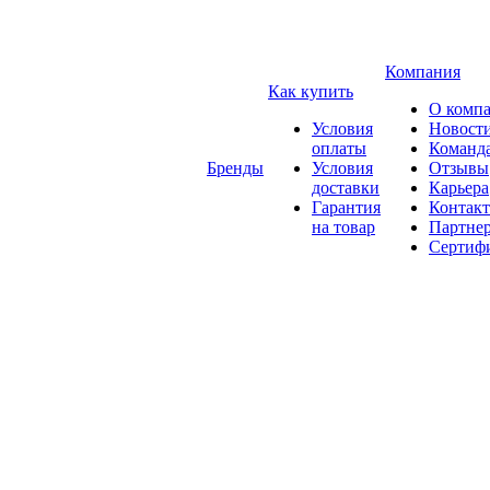
Компания
Как купить
О комп
Условия
Новост
оплаты
Команд
Бренды
Условия
Отзывы
доставки
Карьера
Гарантия
Контак
на товар
Партне
Сертиф