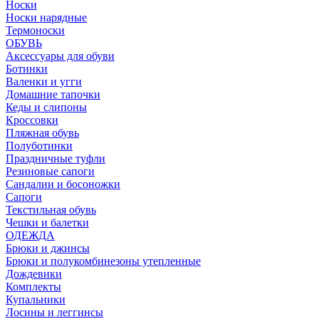
Носки
Носки нарядные
Термоноски
ОБУВЬ
Аксессуары для обуви
Ботинки
Валенки и угги
Домашние тапочки
Кеды и слипоны
Кроссовки
Пляжная обувь
Полуботинки
Праздничные туфли
Резиновые сапоги
Сандалии и босоножки
Сапоги
Текстильная обувь
Чешки и балетки
ОДЕЖДА
Брюки и джинсы
Брюки и полукомбинезоны утепленные
Дождевики
Комплекты
Купальники
Лосины и леггинсы